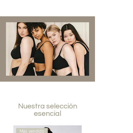
Nuestra selección
esencial
Más vendido
Nuevo