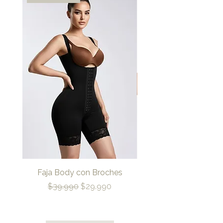
Faja Body con Broches
Precio
Precio de oferta
$39.990
$29.990